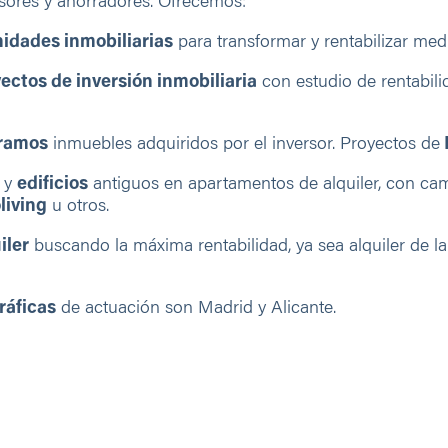
rsores y ahorradores. Ofrecemos:
idades inmobiliarias
para transformar y rentabilizar medi
ctos de inversión inmobiliaria
con estudio de rentabilid
ramos
inmuebles adquiridos por el inversor. Proyectos de
y
edificios
antiguos en apartamentos de alquiler, con c
living
u otros.
iler
buscando la máxima rentabilidad, ya sea alquiler de l
ráficas
de actuación son Madrid y Alicante.